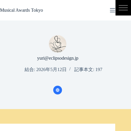
コ
ン
Musical Awards Tokyo
テ
ン
ツ
へ
ス
キ
ッ
プ
yuri@eclipsodesign.jp
結合: 2026年5月12日
記事本文: 197