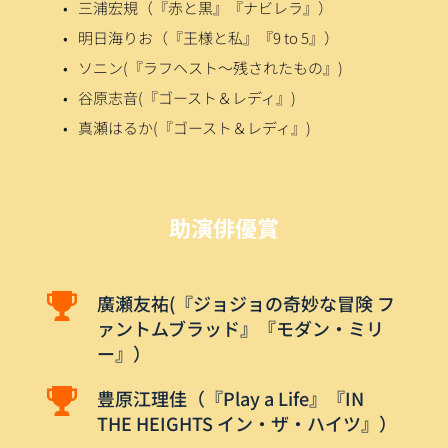
三浦宏規（『赤と黒』『ナビレラ』）
明日海りお（『王様と私』『9 to 5』）
ソニン(『ラフヘスト～残されたもの』)
谷原志音(『ゴースト＆レディ』)
真瀬はるか(『ゴースト＆レディ』)
助演俳優賞
廣瀬友祐(『ジョジョの奇妙な冒険 フ
ァントムブラッド』『モダン・ミリ
ー』）
豊原江理佳（『Play a Life』『IN 
THE HEIGHTS イン・ザ・ハイツ』）