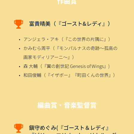
作曲賞
富貴晴美（『ゴースト&レディ』）
アンジェラ・アキ（『この世界の片隅に』）
かみむら周平（『モンパルナスの奇跡～孤高の
画家モディリアーニ～』）
森 大輔（『翼の創世記 Genesis of Wings』)
和田俊輔（『イザボー』『町田くんの世界』）
編曲賞・音楽監督賞
鎭守めぐみ(『ゴースト＆レディ』