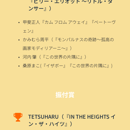
『ビリー・エリオット ～リトル・ダ
ンサー』）
甲斐正人『カム フロム アウェイ』『ベートーヴ
ェン』
かみむら周平（『モンパルナスの奇跡～孤高の
画家モディリアーニ～』）
河内 肇（『この世界の片隅に』）
桑原まこ(『イザボー』『この世界の片隅に』) 
振付賞
TETSUHARU（『IN THE HEIGHTS イ
ン・ザ・ハイツ』）