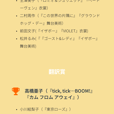
生澤美子（『ロミオ＆ジュリエット』『ベート
ーヴェン』衣裳）
二村周作（『この世界の片隅に』『グラウンド
ホッグ・デー』舞台美術）
前田文子(『イザボー』『VIOLET』衣裳)
松井るみ(『『ゴースト&レディ』『イザボー』
舞台美術)
翻訳賞
高橋亜子（『tick, tick…BOOM!』
『カム フロム アウェイ』）
小川絵梨子（『東京ローズ』）