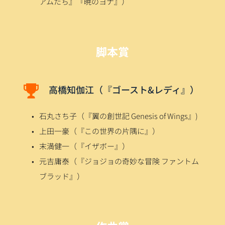
アムたち』『暁のヨナ』）
脚本賞
高橋知伽江（『ゴースト&レディ』）
石丸さち子（『翼の創世記 Genesis of Wings』)
上田一豪（『この世界の片隅に』）
末満健一（『イザボー』）
元吉庸泰（『ジョジョの奇妙な冒険 ファントム
ブラッド』）