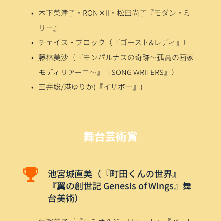
木下菜津子・RON×II・松田尚子『モダン・ミ
リー
』
チェイス・ブロック（『ゴースト&レディ』）
藤林美沙（『モンパルナスの奇跡～孤高の画家
モディリアーニ～』『SONG WRITERS』）
三井聡/港ゆりか(『イザボー』)
舞台芸術賞
池宮城直美（『町田くんの世界』
『翼の創世記 Genesis of Wings』舞
台美術）