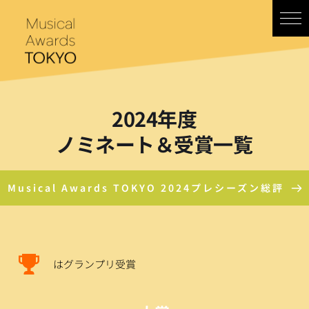
コ
ン
テ
ン
ツ
へ
ス
キ
2024年度
ッ
ノミネート＆受賞一覧
プ
Musical Awards TOKYO 2024プレシーズン総評
はグランプリ受賞