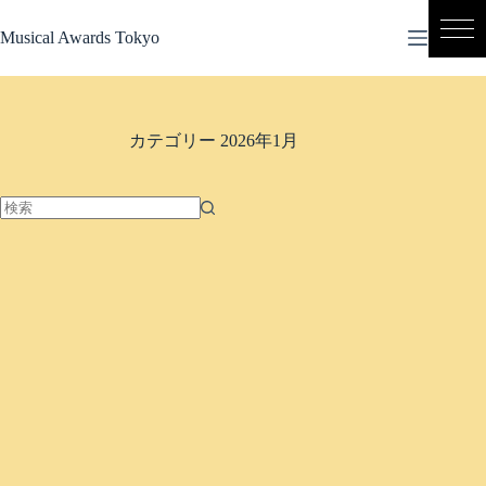
コ
ン
Musical Awards Tokyo
テ
ン
ツ
へ
カテゴリー
2026年1月
ス
キ
ッ
プ
結
果
な
し