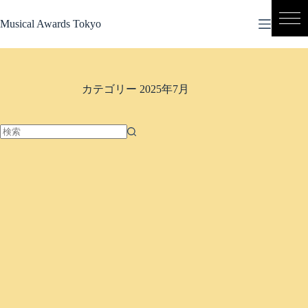
コ
ン
Musical Awards Tokyo
テ
ン
ツ
へ
カテゴリー
2025年7月
ス
キ
ッ
プ
結
果
な
し