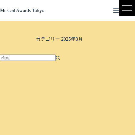
コ
ン
Musical Awards Tokyo
テ
ン
ツ
へ
カテゴリー
2025年3月
ス
キ
ッ
プ
結
果
な
し