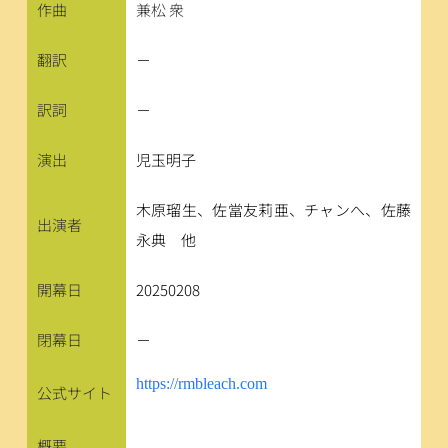
作曲
兼松 衆
翻訳
－
訳詞
－
演出
児玉明子
木原瑠生、佐當友莉亜、チャンへ、佐藤
出演者
永典　他
開幕日
20250208
閉幕日
－
https://rmbleach.com
公式サイト
概要