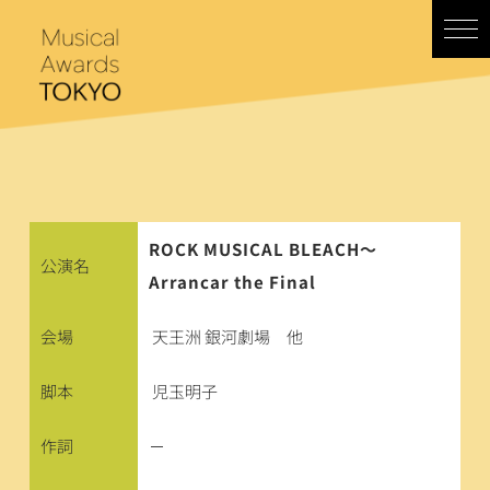
コ
ン
テ
ン
ツ
へ
ス
キ
ッ
プ
ROCK MUSICAL BLEACH～
公演名
Arrancar the Final
会場
天王洲 銀河劇場　他
脚本
児玉明子
作詞
－