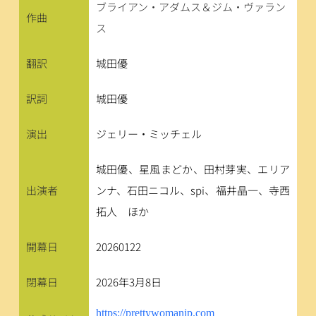
ブライアン・アダムス＆ジム・ヴァラン
作曲
ス
翻訳
城田優
訳詞
城田優
演出
ジェリー・ミッチェル
城田優、星風まどか、田村芽実、エリア
出演者
ンナ、石田ニコル、spi、福井晶一、寺西
拓人　ほか
開幕日
20260122
閉幕日
2026年3月8日
https://prettywomanjp.com