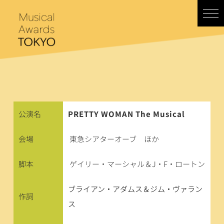
コ
ン
テ
ン
ツ
へ
ス
キ
ッ
プ
公演名
PRETTY WOMAN The Musical
会場
東急シアターオーブ　ほか
脚本
ゲイリー・マーシャル＆J・F・ロートン
ブライアン・アダムス＆ジム・ヴァラン
作詞
ス