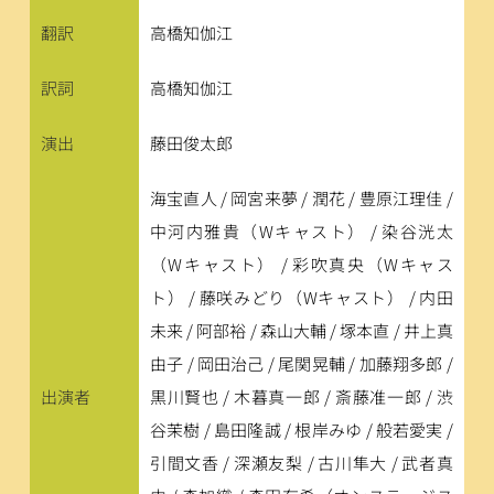
翻訳
高橋知伽江
訳詞
高橋知伽江
演出
藤田俊太郎
海宝直人 / 岡宮来夢 / 潤花 / 豊原江理佳 / 
中河内雅貴（Wキャスト） / 染谷洸太
（Wキャスト） / 彩吹真央（Wキャス
ト） / 藤咲みどり（Wキャスト） / 内田
未来 / 阿部裕 / 森山大輔 / 塚本直 / 井上真
由子 / 岡田治己 / 尾関晃輔 / 加藤翔多郎 / 
出演者
黒川賢也 / 木暮真一郎 / 斎藤准一郎 / 渋
谷茉樹 / 島田隆誠 / 根岸みゆ / 般若愛実 / 
引間文香 / 深瀬友梨 / 古川隼大 / 武者真