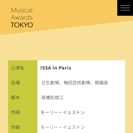
コ
ン
テ
ン
ツ
へ
ス
キ
ッ
プ
公演名
ISSA in Paris
会場
日生劇場、梅田芸術劇場、御園座
脚本
高橋知伽江
作詞
モーリー・イェストン
作曲
モーリー・イェストン