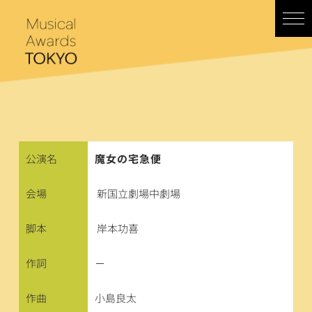
コ
ン
テ
ン
ツ
へ
ス
キ
ッ
プ
公演名
魔女の宅急便
会場
新国立劇場中劇場
脚本
岸本功喜
作詞
－
作曲
小島良太