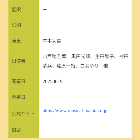
翻訳
－
訳詞
－
演出
岸本功喜
山戸穂乃葉、黒田光輝、生田智子、神田
出演者
恭兵、藤原一裕、白羽ゆり　他
開幕日
20250619
閉幕日
－
https://www.musical-majotaku.jp
公式サイト
概要