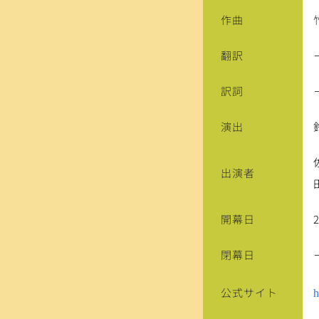
作曲
翻訳
訳詞
演出
出演者
開幕日
閉幕日
公式サイト
h