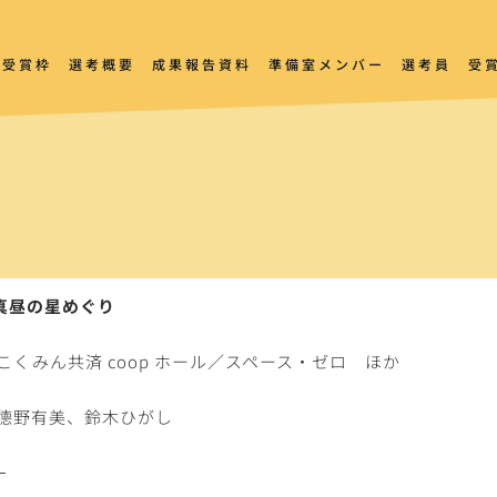
受賞枠
選考概要
成果報告資料
準備室メンバー
選考員
受
真昼の星めぐり
こくみん共済 coop ホール／スペース・ゼロ　ほか
德野有美、鈴木ひがし
－