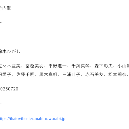
竹内聡
－
－
鈴木ひがし
佐々木亜美、冨樫美羽、平野進一、千葉真琴、森下彰夫、小山
田愛子、佐藤千明、黒木真帆、三浦叶子、赤石美友、松本莉奈
20250720
－
ttps://ihatovtheater-mahiru.warabi.jp