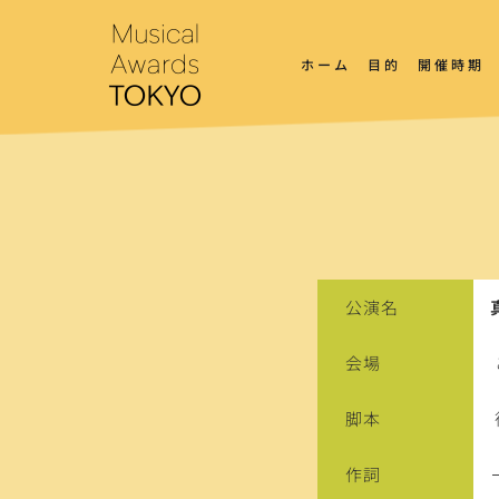
コ
ン
テ
ホーム
目的
開催時期
ン
ツ
へ
ス
キ
ッ
プ
公演名
会場
脚本
作詞