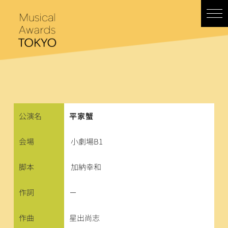
コ
ン
テ
ン
ツ
へ
ス
キ
ッ
プ
公演名
平家蟹
会場
小劇場B1
脚本
加納幸和
作詞
－
作曲
星出尚志