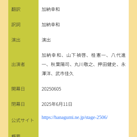
翻訳
加納幸和
訳詞
加納幸和
演出
演出
加納幸和、山下禎啓、桂憲一、八代進
出演者
一、秋葉陽司、丸川敬之、押田健史、永
澤洋、武市佳久
開幕日
20250605
閉幕日
2025年6月11日
https://hanagumi.ne.jp/stage-2506/
公式サイト
概要