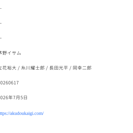
－
－
－
茅野イサム
立花裕大 / 糸川耀士郎 / 長田光平 / 岡幸二郎
20260617
2026年7月5日
ttps://akudoukaigi.com/