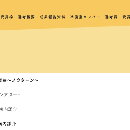
受賞枠
選考概要
成果報告資料
準備室メンバー
選考員
受
夜曲～ノクターン～
シアターH
横内謙介
横内謙介