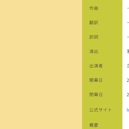
作曲
翻訳
訳詞
演出
出演者
開幕日
閉幕日
公式サイト
h
概要