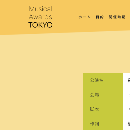
コ
ン
テ
ホーム
目的
開催時期
ン
ツ
へ
ス
キ
ッ
プ
公演名
会場
脚本
作詞