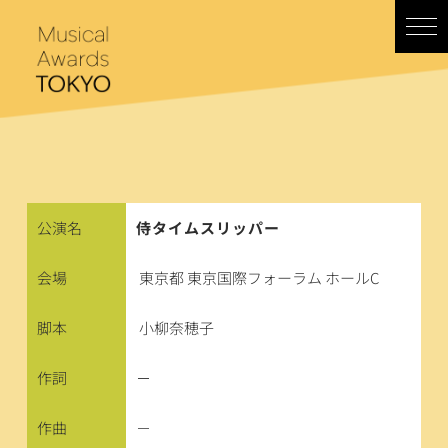
コ
ン
テ
ン
ツ
へ
ス
キ
ッ
プ
公演名
侍タイムスリッパー
会場
東京都 東京国際フォーラム ホールC
脚本
小柳奈穂子
作詞
－
作曲
－