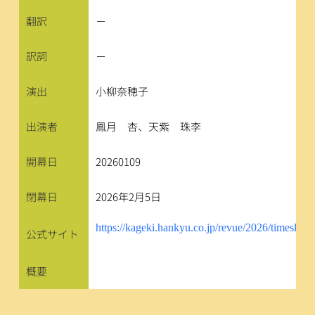
翻訳
－
訳詞
－
演出
小柳奈穂子
出演者
鳳月　杏、天紫　珠李
開幕日
20260109
閉幕日
2026年2月5日
https://kageki.hankyu.co.jp/revue/2026/timeslipp
公式サイト
概要