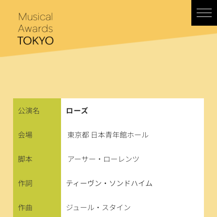
コ
ン
テ
ン
ツ
へ
ス
キ
ッ
プ
公演名
ローズ
会場
東京都 日本青年館ホール
脚本
アーサー・ローレンツ
作詞
ティーヴン・ソンドハイム
作曲
ジュール・スタイン