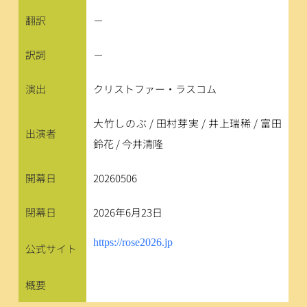
翻訳
－
訳詞
－
演出
クリストファー・ラスコム
大竹しのぶ / 田村芽実 / 井上瑞稀 / 富田
出演者
鈴花 / 今井清隆
開幕日
20260506
閉幕日
2026年6月23日
https://rose2026.jp
公式サイト
概要