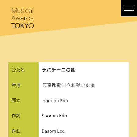
コ
ン
テ
ン
ツ
へ
ス
キ
ッ
プ
公演名
ラパチーニの園
会場
東京都 新国立劇場 小劇場
脚本
Soomin Kim
作詞
Soomin Kim
作曲
Dasom Lee