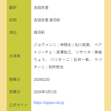
翻訳
吉田衣里
訳詞
吉田衣里 高羽彩
演出
高羽彩
ジョヴァンニ：林翔太 / 北川拓実、 ベア
トリーチェ：宮澤佐江、 リザベタ：珠城
出演者
りょう、 バリオーニ：石井一彰、 ラパ
チーニ：別所哲也
開幕日
20260220
閉幕日
2026年3月1日
https://rappaccini.jp
公式サイト