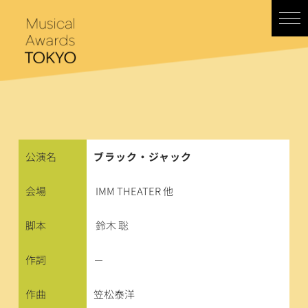
コ
ン
テ
ン
ツ
へ
ス
キ
ッ
プ
公演名
ブラック・ジャック
会場
IMM THEATER 他
脚本
鈴木 聡
作詞
－
作曲
笠松泰洋