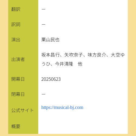
翻訳
－
訳詞
－
演出
栗山民也
坂本昌行、矢吹奈子、味方良介、大空ゆ
出演者
うひ、今井清隆　他
開幕日
20250623
閉幕日
－
https://musical-bj.com
公式サイト
概要