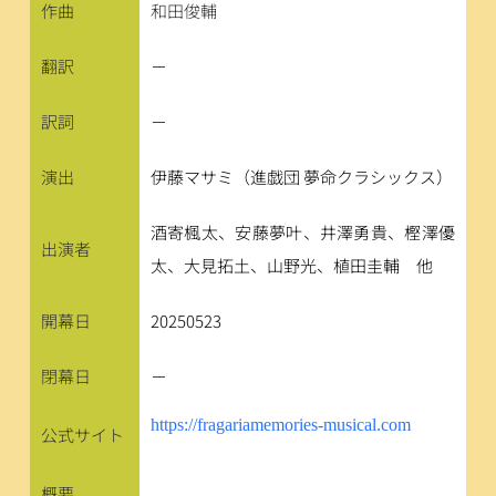
作曲
和田俊輔
翻訳
－
訳詞
－
演出
伊藤マサミ（進戯団 夢命クラシックス）
酒寄楓太、安藤夢叶、井澤勇貴、樫澤優
出演者
太、大見拓土、山野光、植田圭輔　他
開幕日
20250523
閉幕日
－
https://fragariamemories-musical.com
公式サイト
概要