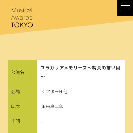
コ
ン
テ
ン
ツ
へ
ス
キ
ッ
プ
フラガリアメモリーズ～純真の結い目
公演名
～
会場
シアターH 他
脚本
亀田真二郎
作詞
－