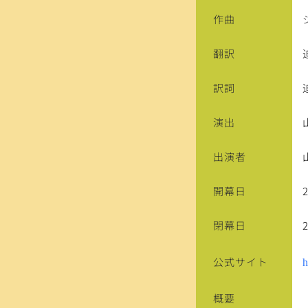
作曲
翻訳
訳詞
演出
出演者
開幕日
閉幕日
公式サイト
h
概要