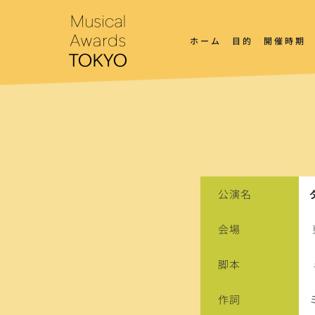
コ
ン
テ
ホーム
目的
開催時期
ン
ツ
へ
ス
キ
ッ
プ
公演名
会場
脚本
作詞