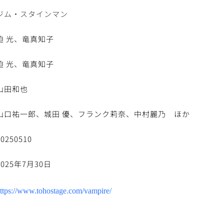
ジム・スタインマン
迫 光、竜真知子
迫 光、竜真知子
山田和也
山口祐一郎、城田 優、フランク莉奈、中村麗乃　ほか
20250510
2025年7月30日
ttps://www.tohostage.com/vampire/