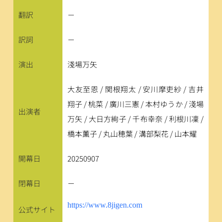
翻訳
－
訳詞
－
演出
淺場万矢
大友至恩 / 関根翔太 / 安川摩吏紗 / 吉井
翔子 / 桃菜 / 廣川三憲 / 本村ゆうか / 淺場
出演者
万矢 / ⼤⽇⽅絢⼦ / 千布幸奈 / 利根川凜 / 
橋本薫⼦ / 丸⼭穂葉 / 溝部梨花 / ⼭本耀
開幕日
20250907
閉幕日
－
https://www.8jigen.com
公式サイト