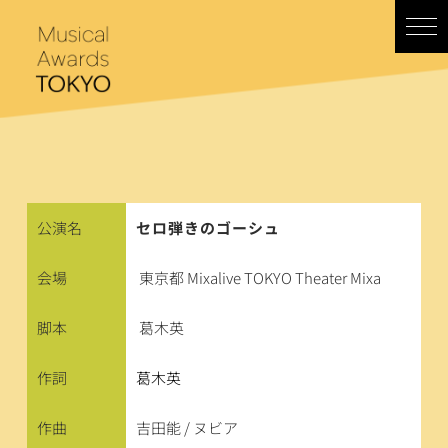
コ
ン
テ
ン
ツ
へ
ス
キ
ッ
プ
公演名
セロ弾きのゴーシュ
会場
東京都 Mixalive TOKYO Theater Mixa
脚本
葛木英
作詞
葛木英
作曲
吉田能 / ヌビア