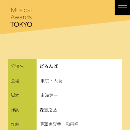
コ
ン
テ
ン
ツ
へ
ス
キ
ッ
プ
公演名
どろんぱ
会場
東京・大阪
脚本
末満健一
作詞
森雪之丞
作曲
深澤恵梨香、和田唱