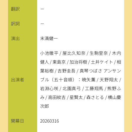
翻訳
－
訳詞
－
演出
末満健一
小池徹平 / 屋比久知奈 / 生駒里奈 / 木内
健人 / 東島京 / 加治将樹 / 土井ケイト / 相
葉裕樹 / 吉野圭吾 / 真琴つばさ アンサン
出演者
ブル（五十音順）：暁矢薫 / 天野翔太 / 
岩淵心咲 / 北園真弓 / 工藤翔馬 / 熊野ふ
み / 高田紋吉 / 星賢太 / 森さとる / 横山慶
次郎
開幕日
20260316