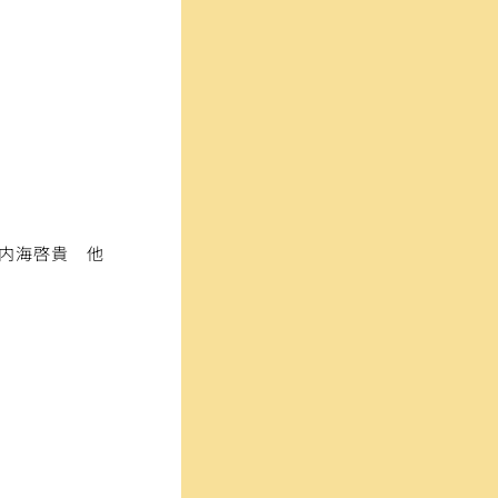
、内海啓貴　他