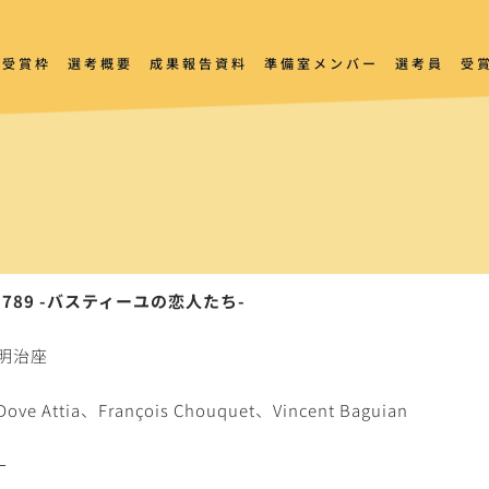
受賞枠
選考概要
成果報告資料
準備室メンバー
選考員
受
1789 -バスティーユの恋人たち-
明治座
Dove Attia、François Chouquet、Vincent Baguian
－