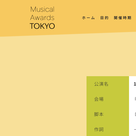
コ
ン
テ
ホーム
目的
開催時期
ン
ツ
へ
ス
キ
ッ
プ
公演名
会場
脚本
作詞