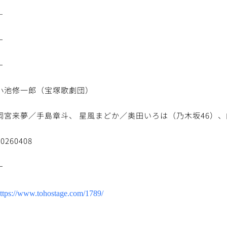
－
－
－
小池修一郎（宝塚歌劇団）
岡宮来夢／手島章斗、 星風まどか／奥田いろは（乃木坂46）
20260408
－
ttps://www.tohostage.com/1789/