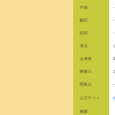
作曲
翻訳
訳詞
演出
出演者
開幕日
閉幕日
公式サイト
h
概要